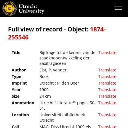
Bijdrage tot de kennis van de zaadknopontwikkeling der Saxifragaceën
Full view of record - Object:
1874-
255546
Title
Bijdrage tot de kennis van de
Translate
zaadknopontwikkeling der
Saxifragaceën
Author
Elst, P. vander.
Translate
Type
Book
Translate
Imprint
Utrecht : P. den Boer
Translate
Year
1909.
Translate
Size
24 cm
Translate
Annotation
Utrecht "Literatur": pages 50-
Translate
51.
Location
Universiteitsbibliotheek
Translate
Utrecht
Call
MAG: Diss Utrecht 1909 els
Translate