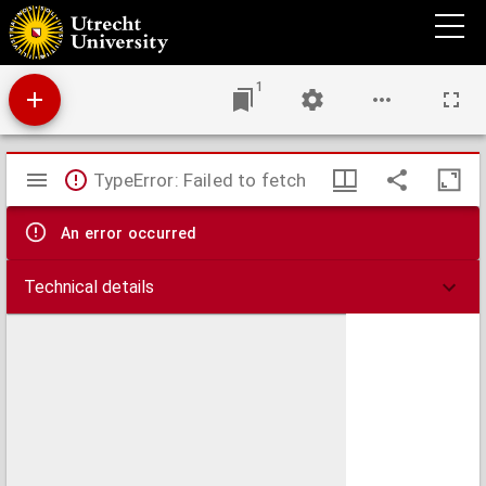
1. 3. 5 hexatriëen : eene bijdrage tot de kennis der onverzadigde koolwaterstoffen
1
Mirador
TypeError: Failed to fetch
viewer
An error occurred
Technical details