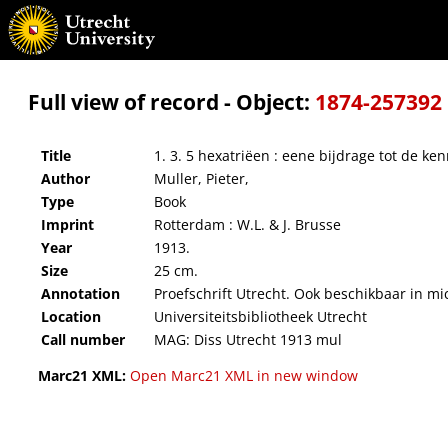
1. 3. 5 hexatriëen : eene bijdrage tot de kennis der onverzadigde koolwaterstoffen
Full view of record - Object:
1874-257392
Title
1. 3. 5 hexatriëen : eene bijdrage tot de k
Author
Muller, Pieter,
Type
Book
Imprint
Rotterdam : W.L. & J. Brusse
Year
1913.
Size
25 cm.
Annotation
Proefschrift Utrecht. Ook beschikbaar in mi
Location
Universiteitsbibliotheek Utrecht
Call number
MAG: Diss Utrecht 1913 mul
Marc21 XML:
Open Marc21 XML in new window