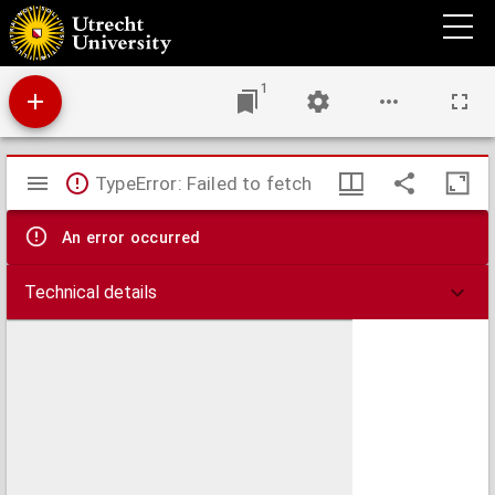
De grondt der meet-konst : ofte Een korte verklaringe der keegel-sneeden, met een by-
voeghsel.
1
Mirador
TypeError: Failed to fetch
viewer
An error occurred
Technical details