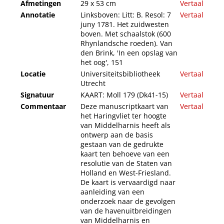
Afmetingen
29 x 53 cm
Vertaal
Annotatie
Linksboven: Litt: B. Resol: 7
Vertaal
juny 1781. Het zuidwesten
boven. Met schaalstok (600
Rhynlandsche roeden). Van
den Brink, 'In een opslag van
het oog', 151
Locatie
Universiteitsbibliotheek
Vertaal
Utrecht
Signatuur
KAART: Moll 179 (Dk41-15)
Vertaal
Commentaar
Deze manuscriptkaart van
Vertaal
het Haringvliet ter hoogte
van Middelharnis heeft als
ontwerp aan de basis
gestaan van de gedrukte
kaart ten behoeve van een
resolutie van de Staten van
Holland en West-Friesland.
De kaart is vervaardigd naar
aanleiding van een
onderzoek naar de gevolgen
van de havenuitbreidingen
van Middelharnis en