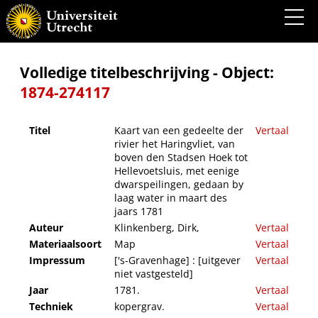
Kaart van een gedeelte der rivier het Haringvliet, van boven den Stadsen Hoek tot
Hellevoetsluis, met eenige dwarspeilingen, gedaan by laag water in maart des jaars
1781
Volledige titelbeschrijving - Object:
1874-274117
Titel
Kaart van een gedeelte der
Vertaal
rivier het Haringvliet, van
boven den Stadsen Hoek tot
Hellevoetsluis, met eenige
dwarspeilingen, gedaan by
laag water in maart des
jaars 1781
Auteur
Klinkenberg, Dirk,
Vertaal
Materiaalsoort
Map
Vertaal
Impressum
['s-Gravenhage] : [uitgever
Vertaal
niet vastgesteld]
Jaar
1781.
Vertaal
Techniek
kopergrav.
Vertaal