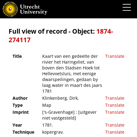
Kaart van een gedeelte der rivier het Haringvliet, van boven den Stadsen Hoek tot
Hellevoetsluis, met eenige dwarspeilingen, gedaan by laag water in maart des jaars
1781
Full view of record - Object:
1874-
274117
Title
Kaart van een gedeelte der
Translate
rivier het Haringvliet, van
boven den Stadsen Hoek tot
Hellevoetsluis, met eenige
dwarspeilingen, gedaan by
laag water in maart des jaars
1781
Author
Klinkenberg, Dirk,
Translate
Type
Map
Translate
Imprint
['s-Gravenhage] : [uitgever
Translate
niet vastgesteld]
Year
1781.
Translate
Technique
kopergrav.
Translate