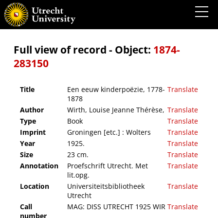
Een eeuw kinderpoëzie, 1778-1878
Full view of record - Object:
1874-
283150
Title
Een eeuw kinderpoëzie, 1778-
Translate
1878
Author
Wirth, Louise Jeanne Thérèse,
Translate
Type
Book
Translate
Imprint
Groningen [etc.] : Wolters
Translate
Year
1925.
Translate
Size
23 cm.
Translate
Annotation
Proefschrift Utrecht. Met
Translate
lit.opg.
Location
Universiteitsbibliotheek
Translate
Utrecht
Call
MAG: DISS UTRECHT 1925 WIR
Translate
number