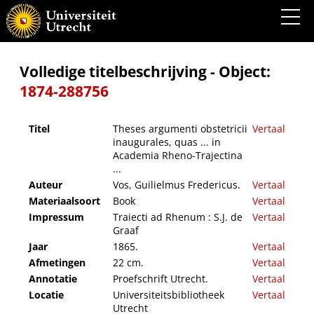
Theses argumenti obstetricii inaugurales, quas ... in Academia Rheno-Trajectina ...
Volledige titelbeschrijving - Object:
1874-288756
Titel
Theses argumenti obstetricii
Vertaal
inaugurales, quas ... in
Academia Rheno-Trajectina
...
Auteur
Vos, Guilielmus Fredericus.
Vertaal
Materiaalsoort
Book
Vertaal
Impressum
Traiecti ad Rhenum : S.J. de
Vertaal
Graaf
Jaar
1865.
Vertaal
Afmetingen
22 cm.
Vertaal
Annotatie
Proefschrift Utrecht.
Vertaal
Locatie
Universiteitsbibliotheek
Vertaal
Utrecht