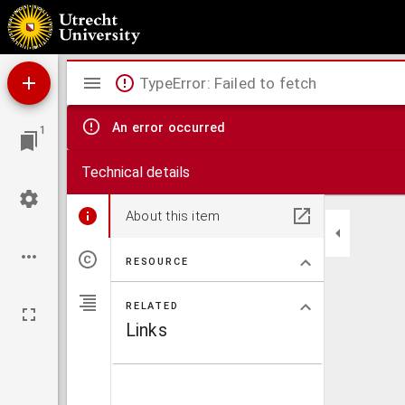
Cysticerci in het vleesch van rund en varken : een hygiënische studie, naar aanleiding
Mirador
TypeError: Failed to fetch
viewer
An error occurred
1
Technical details
About this item
RESOURCE
RELATED
Links