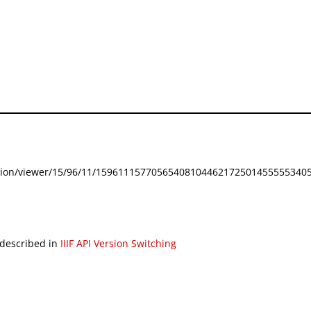
festation/viewer/15/96/11/159611157705654081044621725014555553405
 described in
IIIF API Version Switching