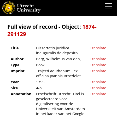
Dissertatio juridica inauguralis de deposito
Full view of record - Object:
1874-
291129
Title
Dissertatio juridica
Translate
inauguralis de deposito
Author
Berg, Wilhelmus van den,
Translate
Type
Book
Translate
Imprint
Trajecti ad Rhenum : ex
Translate
officina Joannis Broedelet
Year
1755.
Translate
Size
4-o.
Translate
Annotation
Proefschrift Utrecht. Titel is
Translate
geselecteerd voor
digitalisering voor de
Universiteit van Amsterdam
in het kader van het Google