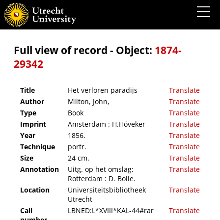
Het verloren paradijs
Full view of record - Object:
1874-
29342
Title
Het verloren paradijs
Translate
Author
Milton, John,
Translate
Type
Book
Translate
Imprint
Amsterdam : H.Höveker
Translate
Year
1856.
Translate
Technique
portr.
Translate
Size
24 cm.
Translate
Annotation
Uitg. op het omslag:
Translate
Rotterdam : D. Bolle.
Location
Universiteitsbibliotheek
Translate
Utrecht
Call
LBNED:L*XVIII*KAL-44#rar
Translate
number