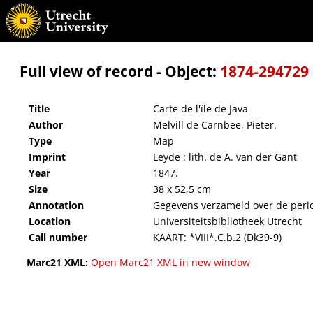
Carte de l'île de Java
Full view of record - Object:
1874-294729
Title
Carte de l'île de Java
Author
Melvill de Carnbee, Pieter.
Type
Map
Imprint
Leyde : lith. de A. van der Gant
Year
1847.
Size
38 x 52,5 cm
Annotation
Gegevens verzameld over de perio
Location
Universiteitsbibliotheek Utrecht
Call number
KAART: *VIII*.C.b.2 (Dk39-9)
Marc21 XML:
Open Marc21 XML in new window