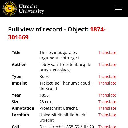
Theses inaugurales argumenti chirurgici
Full view of record - Object:
1874-
301669
Title
Theses inaugurales
Translate
argumenti chirurgici
Author
Lobry van Troostenburg de
Translate
Bruyn, Nicolaas,
Type
Book
Translate
Imprint
Trajecti ad Thenum : apud J.
Translate
de Kruijff
Year
1858.
Translate
Size
23 cm.
Translate
Annotation
Proefschrift Utrecht.
Translate
Location
Universiteitsbibliotheek
Translate
Utrecht
Call
Diss Utrecht 1858-59 *III* 20
Translate