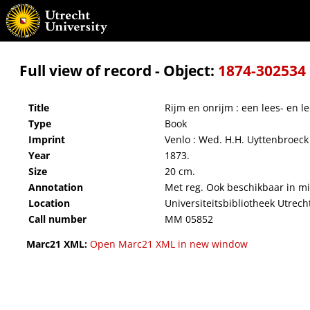
Rijm en onrijm : een lees- en leerboek voor middelbare scholen.
Full view of record - Object:
1874-302534
Title
Rijm en onrijm : een lees- en 
Type
Book
Imprint
Venlo : Wed. H.H. Uyttenbroeck
Year
1873.
Size
20 cm.
Annotation
Met reg. Ook beschikbaar in m
Location
Universiteitsbibliotheek Utrech
Call number
MM 05852
Marc21 XML:
Open Marc21 XML in new window