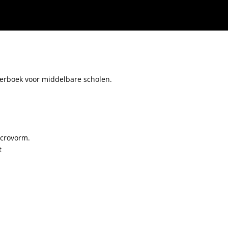
leerboek voor middelbare scholen.
icrovorm.
t