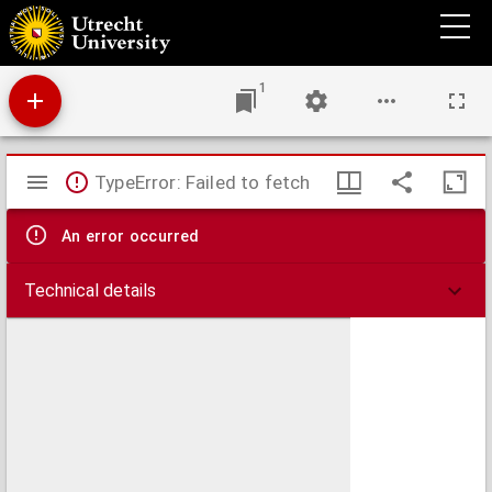
Einige Probleme der Morphologie und der jüngsten geologischen Geschichte des
Mainzer Beckens und seiner Umgebung
1
Mirador
TypeError: Failed to fetch
viewer
An error occurred
Technical details