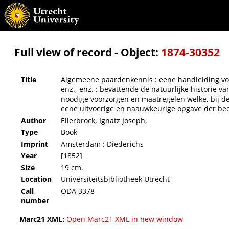
Algemeene paardenkennis : eene handleiding voor eigenaars en liefhebbers van paarden, 
onderscheidene kleuren en rassen; de kennis van den ouderdom ...; de noodige voorzo
naauwkeurige opgave der bedriegerijen en kunstgrepen, welke in den paardenhandel 
Full view of record - Object:
1874-30352
Title
Algemeene paardenkennis : eene handleiding voor
enz., enz. : bevattende de natuurlijke historie
noodige voorzorgen en maatregelen welke, bij d
eene uitvoerige en naauwkeurige opgave der be
Author
Ellerbrock, Ignatz Joseph,
Type
Book
Imprint
Amsterdam : Diederichs
Year
[1852]
Size
19 cm.
Location
Universiteitsbibliotheek Utrecht
Call
ODA 3378
number
Marc21 XML:
Open Marc21 XML in new window