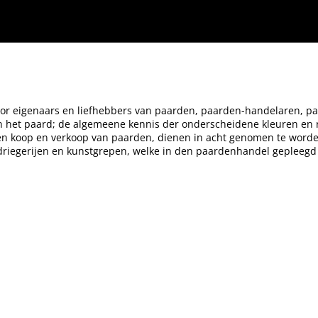
paarden-handelaren, paarden-artsen, officieren der kavallerie en artillerie, enz., enz.
rgen en maatregelen welke, bij den koop en verkoop van paarden, dienen in acht genom
gepleegd worden
 eigenaars en liefhebbers van paarden, paarden-handelaren, paarde
 van het paard; de algemeene kennis der onderscheidene kleuren en 
en koop en verkoop van paarden, dienen in acht genomen te worde
driegerijen en kunstgrepen, welke in den paardenhandel gepleeg