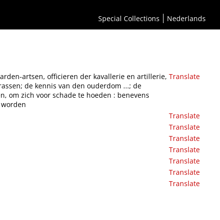
 : bevattende de natuurlijke historie van het paard; de algemeene kennis der
en te worden, om zich voor schade te hoeden : benevens eene uitvoerige en
Special Collections
Nederlands
n-artsen, officieren der kavallerie en artillerie,
Translate
rassen; de kennis van den ouderdom ...; de
n, om zich voor schade te hoeden : benevens
d worden
Translate
Translate
Translate
Translate
Translate
Translate
Translate