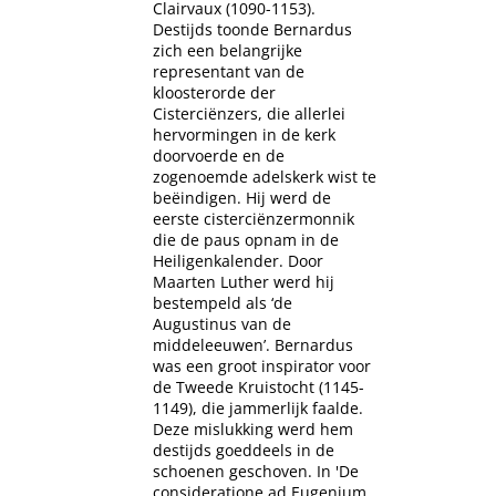
Clairvaux (1090-1153).
Destijds toonde Bernardus
zich een belangrijke
representant van de
kloosterorde der
Cisterciënzers, die allerlei
hervormingen in de kerk
doorvoerde en de
zogenoemde adelskerk wist te
beëindigen. Hij werd de
eerste cisterciënzermonnik
die de paus opnam in de
Heiligenkalender. Door
Maarten Luther werd hij
bestempeld als ‘de
Augustinus van de
middeleeuwen’. Bernardus
was een groot inspirator voor
de Tweede Kruistocht (1145-
1149), die jammerlijk faalde.
Deze mislukking werd hem
destijds goeddeels in de
schoenen geschoven. In 'De
consideratione ad Eugenium