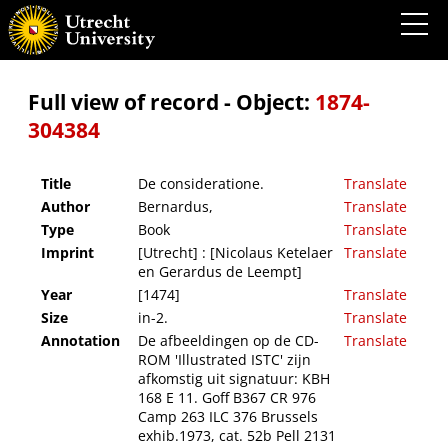
De consideratione.
Full view of record - Object:
1874-
304384
Title
De consideratione.
Translate
Author
Bernardus,
Translate
Type
Book
Translate
Imprint
[Utrecht] : [Nicolaus Ketelaer
Translate
en Gerardus de Leempt]
Year
[1474]
Translate
Size
in-2.
Translate
Annotation
De afbeeldingen op de CD-
Translate
ROM 'Illustrated ISTC' zijn
afkomstig uit signatuur: KBH
168 E 11. Goff B367 CR 976
Camp 263 ILC 376 Brussels
exhib.1973, cat. 52b Pell 2131