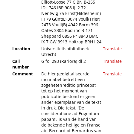
Elliott-Loose 77 CIBN B-255
IDL 746 IBP 908 IJL2 72
Nentwig 75 Ernst(Hildesheim)
I,I 79 Günt(L) 3074 Voull(Trier)
2473 Voull(B) 4942 Borm 396
Oates 3304 Bod-inc B-171
Sheppard 6856 Pr 8843 BMC
IX 7 GW 3913 Holtrop BRH I 24
Location
Universiteitsbibliotheek
Translate
Utrecht
Call
G fol 293 (Rariora) dl 2
Translate
number
Comment
De hier gedigitaliseerde
Translate
incunabel betreft een
zogeheten ‘editio princeps’;
tot op het moment van
publicatie bestond er geen
ander exemplaar van de tekst
in druk. Die tekst, 'De
consideratione ad Eugenium
papam', is van de hand van
de bekende heilige en Franse
abt Bernard of Bernardus van