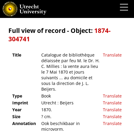
Catalogue de bibliothèque délaissée par feu M. le Dr. H. C. Millies : la vente aura lieu le 7
Mai 1870 et jours suivants ... au domicile et sous la direction de J. L. Beijers.
Full view of record - Object:
1874-
304741
Title
Catalogue de bibliothèque
Translate
délaissée par feu M. le Dr. H.
C. Millies : la vente aura lieu
le 7 Mai 1870 et jours
suivants ... au domicile et
sous la direction de J. L.
Beijers.
Type
Book
Translate
Imprint
Utrecht : Beijers
Translate
Year
1870.
Translate
Size
? cm.
Translate
Annotation
Ook beschikbaar in
Translate
microvorm.