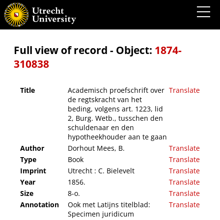
Academisch proefschrift over de regtskracht van het beding, volgens art. 1223, lid 2,
Burg. Wetb., tusschen den schuldenaar en den hypotheekhouder aan te gaan
Full view of record - Object:
1874-
310838
Title
Academisch proefschrift over
Translate
de regtskracht van het
beding, volgens art. 1223, lid
2, Burg. Wetb., tusschen den
schuldenaar en den
hypotheekhouder aan te gaan
Author
Dorhout Mees, B.
Translate
Type
Book
Translate
Imprint
Utrecht : C. Bielevelt
Translate
Year
1856.
Translate
Size
8-o.
Translate
Annotation
Ook met Latijns titelblad:
Translate
Specimen juridicum