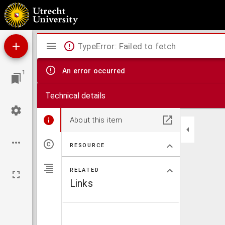
Een vliegend blaadje, gerigt aan HH. predikanten der Hervormde Kerk in Nederland en 
Mirador
TypeError: Failed to fetch
viewer
An error occurred
1
Technical details
About this item
RESOURCE
RELATED
Links