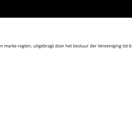
uur der Vereeniging tot beoefening van Overijsselsch Regt en Geschiedenis ter algemeene
 en marke-regten, uitgebragt door het bestuur der Vereeniging tot