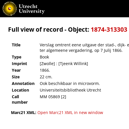
Verslag omtrent eene uitgave der stad-, dijk- en marke-regten, uitgebragt door het best
Full view of record - Object:
1874-313303
Title
Verslag omtrent eene uitgave der stad-, dijk-
ter algemeene vergadering, op 7 Julij 1866.
Type
Book
Imprint
[Zwolle] : [Tjeenk Willink]
Year
1866.
Size
22 cm.
Annotation
Ook beschikbaar in microvorm.
Location
Universiteitsbibliotheek Utrecht
Call
MM 05869 [2]
number
Marc21 XML:
Open Marc21 XML in new window