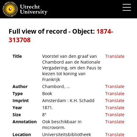
Voorstel van den graaf van Chambord aan de Nationale Vergadering, om den Paus te
kiezen tot koning van Frankrijk
Full view of record - Object:
1874-
313708
Title
Voorstel van den graaf van
Translate
Chambord aan de Nationale
Vergadering, om den Paus te
kiezen tot koning van
Frankrijk
Author
Chambord, ...
Translate
Type
Book
Translate
Imprint
Amsterdam : K.H. Schadd
Translate
Year
1871.
Translate
Size
8°
Translate
Annotation
Ook beschikbaar in
Translate
microvorm.
Location
Universiteitsbibliotheek
Translate