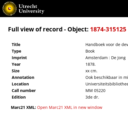
Handboek voor de devotie van het H. Hart
Full view of record - Object:
1874-315125
Title
Handboek voor de devo
Type
Book
Imprint
Amsterdam : De Jong
Year
1878.
Size
xx cm.
Annotation
Ook beschikbaar in m
Location
Universiteitsbibliothe
Call number
MM 05220
Edition
3de dr.
Marc21 XML:
Open Marc21 XML in new window