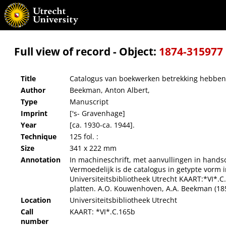
Catalogus van boekwerken betrekking hebbende op Nederland van Dr. A. A. Beekman.
Full view of record - Object:
1874-315977
Title
Catalogus van boekwerken betrekking hebben
Author
Beekman, Anton Albert,
Type
Manuscript
Imprint
['s- Gravenhage]
Year
[ca. 1930-ca. 1944].
Technique
125 fol. :
Size
341 x 222 mm
Annotation
In machineschrift, met aanvullingen in handsc
Vermoedelijk is de catalogus in getypte vorm i
Universiteitsbibliotheek Utrecht KAART:*VI*.C
platten. A.O. Kouwenhoven, A.A. Beekman (1854-
Location
Universiteitsbibliotheek Utrecht
Call
KAART: *VI*.C.165b
number