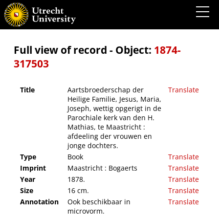
Aartsbroederschap der Heilige Familie, Jesus, Maria, Joseph, wettig opgerigt in de
Parochiale kerk van den H. Mathias, te Maastricht : afdeeling der vrouwen en jonge
dochters.
Full view of record - Object:
1874-
317503
Title
Aartsbroederschap der
Translate
Heilige Familie, Jesus, Maria,
Joseph, wettig opgerigt in de
Parochiale kerk van den H.
Mathias, te Maastricht :
afdeeling der vrouwen en
jonge dochters.
Type
Book
Translate
Imprint
Maastricht : Bogaerts
Translate
Year
1878.
Translate
Size
16 cm.
Translate
Annotation
Ook beschikbaar in
Translate
microvorm.