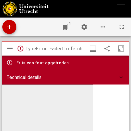
Gezangen voor de vergaderingen van de leden der Wereldlijke Derde Orde.
1
Mirador
TypeError: Failed to fetch
viewer
Er is een fout opgetreden
Technical details