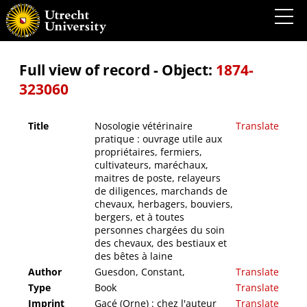
Nosologie vétérinaire pratique : ouvrage utile aux propriétaires, fermiers, cultivateurs,
maréchaux, maitres de poste, relayeurs de diligences, marchands de chevaux,
herbagers, bouviers, bergers, et à toutes personnes chargées du soin des chevaux, des
bestiaux et des bêtes à laine
Full view of record - Object:
1874-
323060
Title
Nosologie vétérinaire
Translate
pratique : ouvrage utile aux
propriétaires, fermiers,
cultivateurs, maréchaux,
maitres de poste, relayeurs
de diligences, marchands de
chevaux, herbagers, bouviers,
bergers, et à toutes
personnes chargées du soin
des chevaux, des bestiaux et
des bêtes à laine
Author
Guesdon, Constant,
Translate
Type
Book
Translate
Imprint
Gacé (Orne) : chez l'auteur
Translate