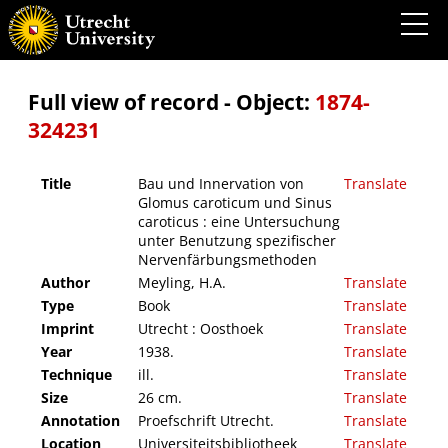
Bau und Innervation von Glomus caroticum und Sinus caroticus : eine Untersuchung
unter Benutzung spezifischer Nervenfärbungsmethoden
Full view of record - Object:
1874-
324231
Title
Bau und Innervation von
Translate
Glomus caroticum und Sinus
caroticus : eine Untersuchung
unter Benutzung spezifischer
Nervenfärbungsmethoden
Author
Meyling, H.A.
Translate
Type
Book
Translate
Imprint
Utrecht : Oosthoek
Translate
Year
1938.
Translate
Technique
ill.
Translate
Size
26 cm.
Translate
Annotation
Proefschrift Utrecht.
Translate
Location
Universiteitsbibliotheek
Translate