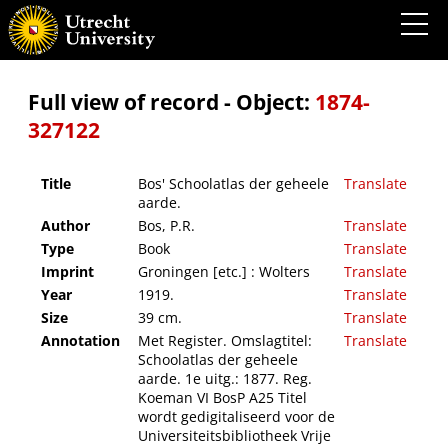
Bos' Schoolatlas der geheele aarde.
Full view of record - Object:
1874-
327122
Title
Bos' Schoolatlas der geheele
Translate
aarde.
Author
Bos, P.R.
Translate
Type
Book
Translate
Imprint
Groningen [etc.] : Wolters
Translate
Year
1919.
Translate
Size
39 cm.
Translate
Annotation
Met Register. Omslagtitel:
Translate
Schoolatlas der geheele
aarde. 1e uitg.: 1877. Reg.
Koeman VI BosP A25 Titel
wordt gedigitaliseerd voor de
Universiteitsbibliotheek Vrije