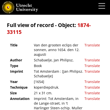
Van den grooten eclips der sonnen, anno 1654. den 12. augusti
Full view of record - Object:
1874-
33115
Title
Van den grooten eclips der
Translate
sonnen, anno 1654. den 12.
augusti
Author
Schabaelje, Jan Philipsz,
Translate
Type
Book
Translate
Imprint
Tot Amsterdam : [Jan Philipsz.
Translate
Schabaelje]
Year
[1654]
Translate
Technique
koperdiepdruk.
Translate
Size
21 x 31 cm.
Translate
Annotation
Imprint: Tot Amsterdam, in
Translate
de Lange-straet, in 't
Harlinger Steen-schip. Muller