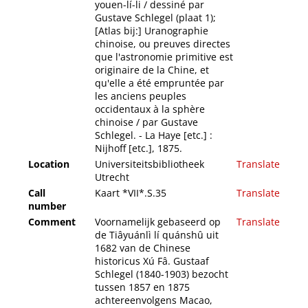
youen-lí-li / dessiné par
Gustave Schlegel (plaat 1);
[Atlas bij:] Uranographie
chinoise, ou preuves directes
que l'astronomie primitive est
originaire de la Chine, et
qu'elle a été empruntée par
les anciens peuples
occidentaux à la sphère
chinoise / par Gustave
Schlegel. - La Haye [etc.] :
Nijhoff [etc.], 1875.
Location
Universiteitsbibliotheek
Translate
Utrecht
Call
Kaart *VII*.S.35
Translate
number
Comment
Voornamelijk gebaseerd op
Translate
de Tiâyuánlì lí quánshû uit
1682 van de Chinese
historicus Xú Fâ. Gustaaf
Schlegel (1840-1903) bezocht
tussen 1857 en 1875
achtereenvolgens Macao,