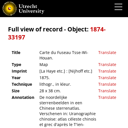
Carte du Fuseau Tsse-Wi-Houan.
Full view of record - Object:
1874-
33197
Title
Carte du Fuseau Tsse-Wi-
Translate
Houan.
Type
Map
Translate
Imprint
[La Haye etc.] : [Nijhoff etc.]
Translate
Year
1875.
Translate
Technique
lithogr., in kleur.
Translate
Size
28 x 38 cm.
Translate
Annotation
De noordelijke
Translate
sterrenbeelden in een
Chinese sterrenatlas.
Verschenen in: Uranographie
chinoise: atlas céleste chinois
et grec d'après le T'ien-