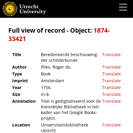
Beredeneerde beschouwing der schilderkunde
Full view of record - Object:
1874-
33421
Title
Beredeneerde beschouwing
Translate
der schilderkunde
Author
Piles, Roger de,
Translate
Type
Book
Translate
Imprint
Amsterdam
Translate
Year
1756.
Translate
Size
in-8.
Translate
Annotation
Titel is gedigitaliseerd voor de
Translate
Koninklijke Bibliotheek in het
kader van het Google Books-
project.
Location
Universiteitsbibliotheek
Translate
Utrecht