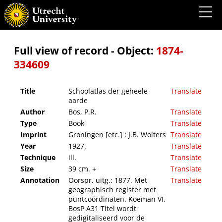
Schoolatlas der geheele aarde
Full view of record - Object:
1874-
334609
Title
Schoolatlas der geheele
Translate
aarde
Author
Bos, P.R.
Translate
Type
Book
Translate
Imprint
Groningen [etc.] : J.B. Wolters
Translate
Year
1927.
Translate
Technique
ill.
Translate
Size
39 cm. +
Translate
Annotation
Oorspr. uitg.: 1877. Met
Translate
geographisch register met
puntcoördinaten. Koeman VI,
BosP A31 Titel wordt
gedigitaliseerd voor de