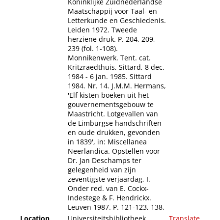
Koninklijke Zuidnederlandse
Maatschappij voor Taal- en
Letterkunde en Geschiedenis.
Leiden 1972. Tweede
herziene druk. P. 204, 209,
239 (fol. 1-108).
Monnikenwerk. Tent. cat.
Kritzraedthuis, Sittard, 8 dec.
1984 - 6 jan. 1985. Sittard
1984. Nr. 14. J.M.M. Hermans,
'Elf kisten boeken uit het
gouvernementsgebouw te
Maastricht. Lotgevallen van
de Limburgse handschriften
en oude drukken, gevonden
in 1839', in: Miscellanea
Neerlandica. Opstellen voor
Dr. Jan Deschamps ter
gelegenheid van zijn
zeventigste verjaardag, I.
Onder red. van E. Cockx-
Indestege & F. Hendrickx.
Leuven 1987. P. 121-123, 138.
Location
Universiteitsbibliotheek
Translate