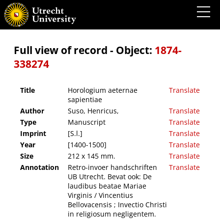
Horologium aeternae sapientiae
Full view of record - Object:
1874-
338274
Title
Horologium aeternae
Translate
sapientiae
Author
Suso, Henricus,
Translate
Type
Manuscript
Translate
Imprint
[S.l.]
Translate
Year
[1400-1500]
Translate
Size
212 x 145 mm.
Translate
Annotation
Retro-invoer handschriften
Translate
UB Utrecht. Bevat ook: De
laudibus beatae Mariae
Virginis / Vincentius
Bellovacensis ; Invectio Christi
in religiosum negligentem.