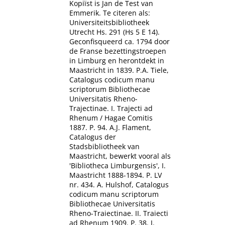
Kopiïst is Jan de Test van
Emmerik. Te citeren als:
Universiteitsbibliotheek
Utrecht Hs. 291 (Hs 5 E 14).
Geconfisqueerd ca. 1794 door
de Franse bezettingstroepen
in Limburg en herontdekt in
Maastricht in 1839. P.A. Tiele,
Catalogus codicum manu
scriptorum Bibliothecae
Universitatis Rheno-
Trajectinae. I. Trajecti ad
Rhenum / Hagae Comitis
1887. P. 94. A.J. Flament,
Catalogus der
Stadsbibliotheek van
Maastricht, bewerkt vooral als
'Bibliotheca Limburgensis', I.
Maastricht 1888-1894. P. LV
nr. 434. A. Hulshof, Catalogus
codicum manu scriptorum
Bibliothecae Universitatis
Rheno-Traiectinae. II. Traiecti
ad Rhenum 1909. P. 38. J.