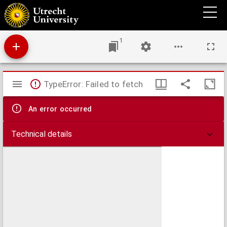
De Grietenye van Doniawerstal : waer over tegenwoordig de ed. heer Jr. Sibrand van
Osinga grietman is, bysitters syn Sytze Jansz Wierda, Agge Broersz, Epe van Hettinga,
Idzaerd Broersma, Johan van Echten secretaris
1
Mirador
TypeError: Failed to fetch
viewer
An error occurred
Technical details