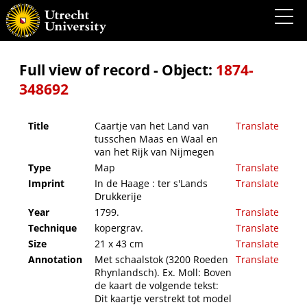
Caartje van het Land van tusschen Maas en Waal en van het Rijk van Nijmegen
Full view of record - Object:
1874-
348692
Title
Caartje van het Land van
Translate
tusschen Maas en Waal en
van het Rijk van Nijmegen
Type
Map
Translate
Imprint
In de Haage : ter s'Lands
Translate
Drukkerije
Year
1799.
Translate
Technique
kopergrav.
Translate
Size
21 x 43 cm
Translate
Annotation
Met schaalstok (3200 Roeden
Translate
Rhynlandsch). Ex. Moll: Boven
de kaart de volgende tekst:
Dit kaartje verstrekt tot model