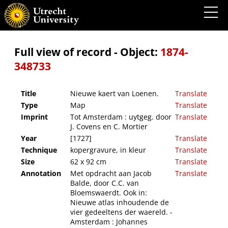
Nieuwe kaert van Loenen.
Full view of record - Object:
1874-
348733
Title
Nieuwe kaert van Loenen.
Translate
Type
Map
Translate
Imprint
Tot Amsterdam : uytgeg. door
Translate
J. Covens en C. Mortier
Year
[1727]
Translate
Technique
kopergravure, in kleur
Translate
Size
62 x 92 cm
Translate
Annotation
Met opdracht aan Jacob
Translate
Balde, door C.C. van
Bloemswaerdt. Ook in:
Nieuwe atlas inhoudende de
vier gedeeltens der waereld. -
Amsterdam : Johannes