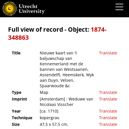
Nieuwe kaart van 't baljuwschap van Kennemerland met de bannen van Westsaanen,
Assendelft, Heemskerk, Wyk aan Duyn, Velsen, Spaarwoude &c
Full view of record - Object:
1874-
348863
Title
Nieuwe kaart van 't
Translate
baljuwschap van
Kennemerland met de
bannen van Westsaanen,
Assendelft, Heemskerk, Wyk
aan Duyn, Velsen,
Spaarwoude &c
Type
Map
Translate
Imprint
[Amsterdam] : Weduwe van
Translate
Nicolaas Visscher
Year
[ca. 1710]
Translate
Technique
kopergrav.
Translate
Size
47,5 x 57,5 cm.
Translate