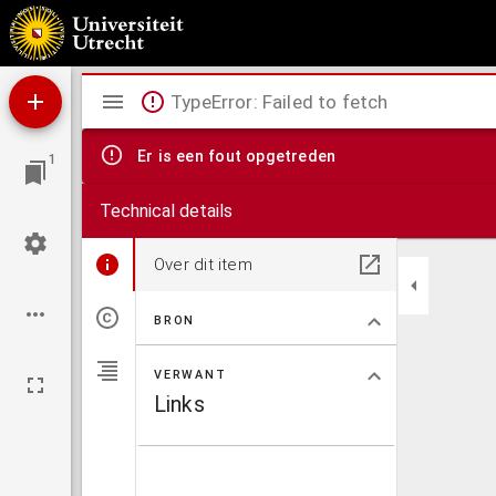
Nieuwe kaart van 't baljuwschap van Kennemerland met de bannen van Westsaanen, A
Mirador
TypeError: Failed to fetch
viewer
Er is een fout opgetreden
1
Technical details
Over dit item
BRON
VERWANT
Links