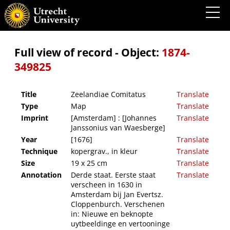
Zeelandiae Comitatus
Full view of record - Object:
1874-
349825
Title
Zeelandiae Comitatus
Translate
Type
Map
Translate
Imprint
[Amsterdam] : [Johannes
Translate
Janssonius van Waesberge]
Year
[1676]
Translate
Technique
kopergrav., in kleur
Translate
Size
19 x 25 cm
Translate
Annotation
Derde staat. Eerste staat
Translate
verscheen in 1630 in
Amsterdam bij Jan Evertsz.
Cloppenburch. Verschenen
in: Nieuwe en beknopte
uytbeeldinge en vertooninge