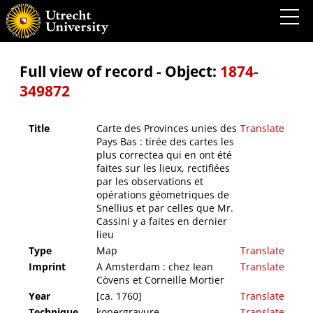
Carte des Provinces unies des Pays Bas : tirée des cartes les plus correctea qui en ont
été faites sur les lieux, rectifiées par les observations et opérations géometriques de
Snellius et par celles que Mr. Cassini y a faites en dernier lieu
Full view of record - Object:
1874-
349872
Title
Carte des Provinces unies des
Translate
Pays Bas : tirée des cartes les
plus correctea qui en ont été
faites sur les lieux, rectifiées
par les observations et
opérations géometriques de
Snellius et par celles que Mr.
Cassini y a faites en dernier
lieu
Type
Map
Translate
Imprint
A Amsterdam : chez Iean
Translate
Còvens et Corneille Mortier
Year
[ca. 1760]
Translate
Technique
kopergravure.
Translate