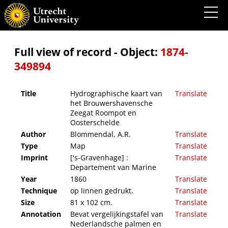
Hydrographische kaart van het Brouwershavensche Zeegat Roompot en Oosterschelde
Full view of record - Object:
1874-
349894
Title
Hydrographische kaart van
Translate
het Brouwershavensche
Zeegat Roompot en
Oosterschelde
Author
Blommendal, A.R.
Translate
Type
Map
Translate
Imprint
['s-Gravenhage] :
Translate
Departement van Marine
Year
1860
Translate
Technique
op linnen gedrukt.
Translate
Size
81 x 102 cm.
Translate
Annotation
Bevat vergelijkingstafel van
Translate
Nederlandsche palmen en