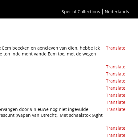
meter gemeten'ende op syne maete gestelt de riviere de Eem, vande stadt Amersfoort
Special Collections
Nederlands
e Eem beecken en aencleven van dien, hebbe ick
Translate
nde ton inde mont vande Eem toe, met de wegen
Translate
Translate
Translate
Translate
Translate
Translate
vervangen door 9 nieuwe nog niet ingevulde
Translate
escunt (wapen van Utrecht). Met schaalstok (Aght
Translate
Translate