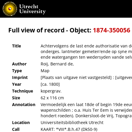
Achtervolgens de last ende authorisatie van de edele heeren water-graef ende hoge he
aff tot aende ton inde mont vande Eem toe, met de wegen ende watergangen ten weders
Full view of record - Object:
1874-350056
Title
Achtervolgens de last ende authorisatie van
onderges. lantmeter gemeten'ende op syne mae
ende watergangen ten wedersyden vande selve
Author
Roij, Bernard de,
Type
Map
Imprint
[Plaats van uitgave niet vastgesteld] : [uitgeve
Year
[ca. 1800]
Technique
kopergrav.
Size
62 x 116 cm
Annotation
Vermoedelijk een laat 18de of begin 19de eeu
wapenschilden ; o.a. Huis Ter Eem is verwijd
hondert roeden). Donkersloot-de Vrij, Topograf
Location
Universiteitsbibliotheek Utrecht
Call
KAART: *VIII*.B.h.47 (Dk50-9)