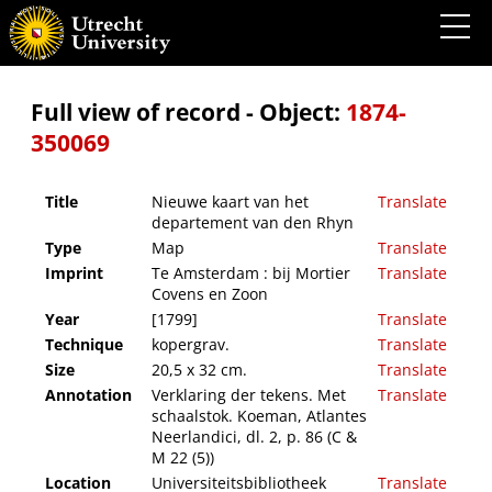
Nieuwe kaart van het departement van den Rhyn
Full view of record - Object:
1874-
350069
Title
Nieuwe kaart van het
Translate
departement van den Rhyn
Type
Map
Translate
Imprint
Te Amsterdam : bij Mortier
Translate
Covens en Zoon
Year
[1799]
Translate
Technique
kopergrav.
Translate
Size
20,5 x 32 cm.
Translate
Annotation
Verklaring der tekens. Met
Translate
schaalstok. Koeman, Atlantes
Neerlandici, dl. 2, p. 86 (C &
M 22 (5))
Location
Universiteitsbibliotheek
Translate