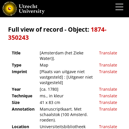
[Amsterdam (het Zieke Water)].
Full view of record - Object:
1874-
350243
Title
[Amsterdam (het Zieke
Translate
Water)].
Type
Map
Translate
Imprint
[Plaats van uitgave niet
Translate
vastgesteld] : [Uitgever niet
vastgesteld]
Year
[ca. 1780]
Translate
Technique
ms., in kleur
Translate
Size
41 x 83 cm
Translate
Annotation
Manuscriptkaart. Met
Translate
schaalstok (100 Amsterd.
roeden).
Location
Universiteitsbibliotheek
Translate