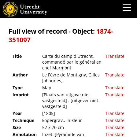
Carte du camp d'Utrecht, commandé par le général en chef Marmont
Full view of record - Object:
1874-
351097
Title
Carte du camp d'Utrecht,
Translate
commandé par le général en
chef Marmont
Author
Le Fèvre de Montigny, Gilles
Translate
Johannes,
Type
Map
Translate
Imprint
[Plaats van uitgave niet
Translate
vastgesteld] : [uitgever niet
vastgesteld]
Year
[1805]
Translate
Technique
kopergrav., in kleur
Translate
Size
57 x 70 cm
Translate
Annotation
Inzet: [Pyramide van
Translate