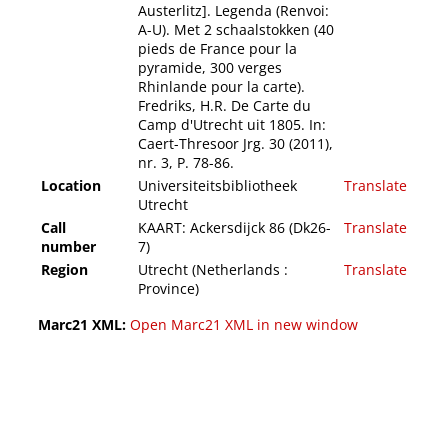
Austerlitz]. Legenda (Renvoi:
A-U). Met 2 schaalstokken (40
pieds de France pour la
pyramide, 300 verges
Rhinlande pour la carte).
Fredriks, H.R. De Carte du
Camp d'Utrecht uit 1805. In:
Caert-Thresoor Jrg. 30 (2011),
nr. 3, P. 78-86.
Location
Universiteitsbibliotheek
Translate
Utrecht
Call
KAART: Ackersdijck 86 (Dk26-
Translate
number
7)
Region
Utrecht (Netherlands :
Translate
Province)
Marc21 XML:
Open Marc21 XML in new window