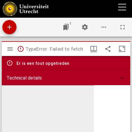
Gedenk te sterven.
1
Mirador
TypeError: Failed to fetch
viewer
Er is een fout opgetreden
Technical details