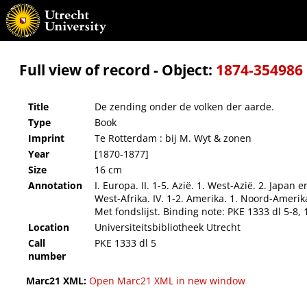
De zending onder de volken der aarde.
Full view of record - Object:
1874-354986
Title
De zending onder de volken der aarde.
Type
Book
Imprint
Te Rotterdam : bij M. Wyt & zonen
Year
[1870-1877]
Size
16 cm
Annotation
I. Europa. II. 1-5. Azië. 1. West-Azië. 2. Japan e
West-Afrika. IV. 1-2. Amerika. 1. Noord-Amerika
Met fondslijst. Binding note: PKE 1333 dl 5-8, 
Location
Universiteitsbibliotheek Utrecht
Call
PKE 1333 dl 5
number
Marc21 XML:
Open Marc21 XML in new window