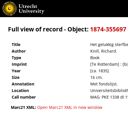
Het gelukkig sterfbed
Full view of record - Object:
1874-355697
Title
Het gelukkig sterfb
Author
Knill, Richard.
Type
Book
Imprint
[Te Rotterdam] : [bi
Year
[ca. 1835]
Size
16 cm.
Annotation
Met fondslijst.
Location
Universiteitsbiblio
Call number
MAG: PKE 1338 dl 1
Marc21 XML:
Open Marc21 XML in new window