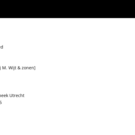
ed
j M. Wijt & zonen]
theek Utrecht
5